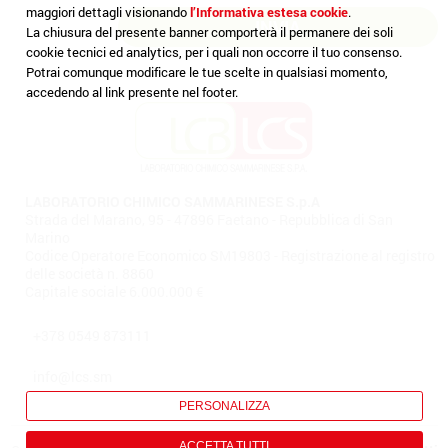
maggiori dettagli visionando
l’Informativa estesa cookie
.
La chiusura del presente banner comporterà il permanere dei soli
cookie tecnici ed analytics, per i quali non occorre il tuo consenso.
Potrai comunque modificare le tue scelte in qualsiasi momento,
accedendo al link presente nel footer.
LABORATORIO CHIMICO SAMMARINESE S.p.A
Strada del Marano, 95 - 47896 Faetano - Repubblica di San
Marino
Codice Operatore Economico SM19803 - Registrazione al registro
delle società n. 8860
Capitale sociale 6.000.000 €
+378 0549 873111
info@lcs.sm
PERSONALIZZA
ACCETTA TUTTI