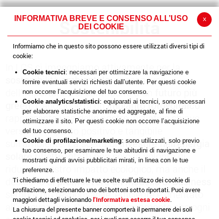
INFORMATIVA BREVE E CONSENSO ALL’USO
x
Sostenibilità
DEI COOKIE
Informiamo che in questo sito possono essere utilizzati diversi tipi di
cookie:
In LCS ci impegniamo attivamente per la
Cookie tecnici
: necessari per ottimizzare la navigazione e
sostenibilità ambientale
, consapevoli
fornire eventuali servizi richiesti dall’utente. Per questi cookie
dell’importanza di contribuire a un
futuro più
non occorre l’acquisizione del tuo consenso.
Cookie analytics/statistici
: equiparati ai tecnici, sono necessari
green
. L’adozione di un
impianto fotovoltaico
per elaborare statistiche anonime ed aggregate, al fine di
rappresenta una delle nostre iniziative chiave
ottimizzare il sito. Per questi cookie non occorre l’acquisizione
verso un impatto positivo e tangibile
del tuo consenso.
Cookie di profilazione/marketing
: sono utilizzati, solo previo
sull’ambiente. La scelta di
investire nell’energia
tuo consenso, per esaminare le tue abitudini di navigazione e
solare
riflette infatti non solo la volontà di
mostrarti quindi avvisi pubblicitari mirati, in linea con le tue
ridurre il nostro impatto ecologico, ma anche il
preferenze.
desiderio di
promuovere un modello di business
Ti chiediamo di effettuare le tue scelte sull’utilizzo dei cookie di
profilazione, selezionando uno dei bottoni sotto riportati. Puoi avere
sempre più responsabile, efficiente e orientato
maggiori dettagli visionando
l’Informativa estesa cookie
.
all'innovazione. Crediamo fermamente che ogni
La chiusura del presente banner comporterà il permanere dei soli
cookie tecnici ed analytics, per i quali non occorre il tuo consenso.