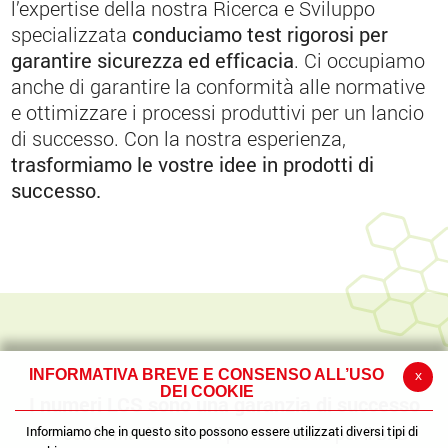
l’expertise della nostra Ricerca e Sviluppo
specializzata
conduciamo test rigorosi per
garantire sicurezza ed efficacia
. Ci occupiamo
anche di garantire la conformità alle normative
e ottimizzare i processi produttivi per un lancio
di successo. Con la nostra esperienza,
trasformiamo le vostre idee in prodotti di
successo.
INFORMATIVA BREVE E CONSENSO ALL’USO
x
DEI COOKIE
I numeri LCS sono una garanzia di successo
Informiamo che in questo sito possono essere utilizzati diversi tipi di
La conferma di essere il partner ideale per il B2B