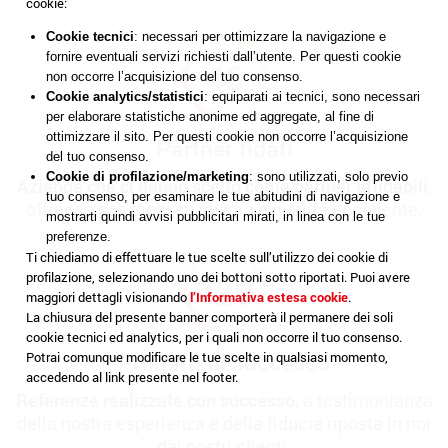
cookie:
Cookie tecnici
: necessari per ottimizzare la navigazione e
fornire eventuali servizi richiesti dall’utente. Per questi cookie
50
non occorre l’acquisizione del tuo consenso.
Cookie analytics/statistici
: equiparati ai tecnici, sono necessari
per elaborare statistiche anonime ed aggregate, al fine di
ottimizzare il sito. Per questi cookie non occorre l’acquisizione
Partner
fidati
del tuo consenso.
Cookie di profilazione/marketing
: sono utilizzati, solo previo
Aziende che ci hanno scelto come partner affidabili
,
tuo consenso, per esaminare le tue abitudini di navigazione e
offrendo soluzioni su misura e qualità eccellente.
mostrarti quindi avvisi pubblicitari mirati, in linea con le tue
preferenze.
Ti chiediamo di effettuare le tue scelte sull’utilizzo dei cookie di
800
profilazione, selezionando uno dei bottoni sotto riportati. Puoi avere
maggiori dettagli visionando
l’Informativa estesa cookie
.
La chiusura del presente banner comporterà il permanere dei soli
cookie tecnici ed analytics, per i quali non occorre il tuo consenso.
Progetti di successo
Potrai comunque modificare le tue scelte in qualsiasi momento,
accedendo al link presente nel footer.
Referenze realizzate con successo
, a testimonianza
della nostra esperienza e della fiducia riposta in noi
dai nostri clienti.