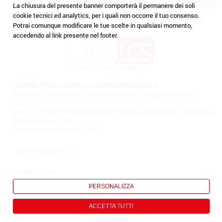
La chiusura del presente banner comporterà il permanere dei soli
cookie tecnici ed analytics, per i quali non occorre il tuo consenso.
Potrai comunque modificare le tue scelte in qualsiasi momento,
accedendo al link presente nel footer.
LABORATORIO CHIMICO SAMMARINESE S.p.A
Strada del Marano, 95 - 47896 Faetano - Repubblica di San
Marino
Codice Operatore Economico SM19803 - Registrazione al registro
delle società n. 8860
Capitale sociale 6.000.000 €
+378 0549 873111
info@lcs.sm
PERSONALIZZA
ACCETTA TUTTI
Cookie Policy
Privacy policy
Dichiarazione di accessibilità
Contatti