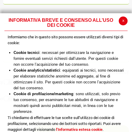
INFORMATIVA BREVE E CONSENSO ALL’USO
x
DEI COOKIE
Informiamo che in questo sito possono essere utilizzati diversi tipi di
cookie:
Cookie tecnici
: necessari per ottimizzare la navigazione e
fornire eventuali servizi richiesti dall’utente. Per questi cookie
non occorre l’acquisizione del tuo consenso.
Informativa privacy policy
Cookie analytics/statistici
: equiparati ai tecnici, sono necessari
per elaborare statistiche anonime ed aggregate, al fine di
cy policy
ottimizzare il sito. Per questi cookie non occorre l’acquisizione
del tuo consenso.
Cookie di profilazione/marketing
: sono utilizzati, solo previo
ersonali
tuo consenso, per esaminare le tue abitudini di navigazione e
mostrarti quindi avvisi pubblicitari mirati, in linea con le tue
preferenze.
Ti chiediamo di effettuare le tue scelte sull’utilizzo dei cookie di
profilazione, selezionando uno dei bottoni sotto riportati. Puoi avere
maggiori dettagli visionando
l’Informativa estesa cookie
.