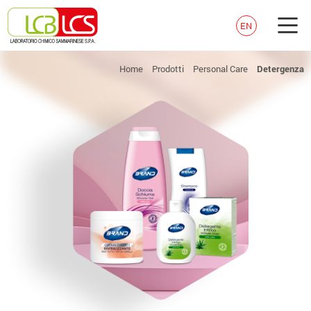
EN
Home
Prodotti
Personal Care
Detergenza