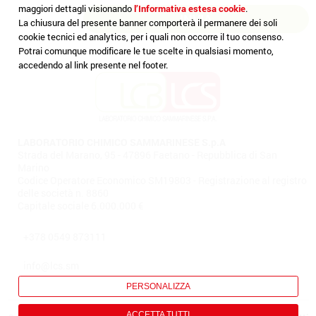
maggiori dettagli visionando
l’Informativa estesa cookie
.
La chiusura del presente banner comporterà il permanere dei soli
cookie tecnici ed analytics, per i quali non occorre il tuo consenso.
Potrai comunque modificare le tue scelte in qualsiasi momento,
accedendo al link presente nel footer.
LABORATORIO CHIMICO SAMMARINESE S.p.A
Strada del Marano, 95 - 47896 Faetano - Repubblica di San
Marino
Codice Operatore Economico SM19803 - Registrazione al registro
delle società n. 8860
Capitale sociale 6.000.000 €
+378 0549 873111
info@lcs.sm
PERSONALIZZA
ACCETTA TUTTI